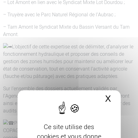
– Lot Amont en lien avec le Syndicat Mixte Lot Dourdou ;
– Truyère avec le Parc Naturel Régional de l’Aubrac ;
– Tarn Amont le Syndicat Mixte du Bassin Versant du Tarn
Amont.
L’objectif de cette expertise est de délimiter, d’analyser le
fonctionnement hydraulique et proposer des conseils de
gestion des zones humides pour maintenir ou améliorer leur
état de conservation, tout en conservant l’activité agricole
(fauche et/ou pâturage) avec des pratiques adaptées.
Sur l’ensemble des dossiers actuellement validés par
l’Agence de l’Eau, environ 600 ha de zones humides seront
X
Masque
ainsi expertisés jusqu’à l’automne, avant la mise à jour des
audits PSE fin 2026.
Pour plus d’informations, contacter l’association
Ce site utilise des
COPAGE : 04 66 65 64 57 – mail :
cookies et vous donne