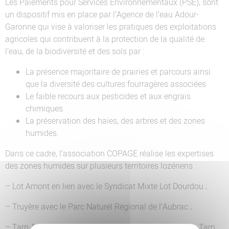
Les Paiements pour Services Environnementaux (PSE), sont
un dispositif mis en place par l’Agence de l’eau Adour-
Garonne qui vise à valoriser les pratiques des exploitations
agricoles qui contribuent à la protection de la qualité de
l’eau, de la biodiversité et des sols par :
La présence majoritaire de prairies et parcours ainsi
que la diversité des cultures fourragères associées
Le faible recours aux pesticides et aux engrais
chimiques
La préservation des haies, des arbres et des zones
humides.
Dans ce cadre, l’association COPAGE réalise les expertises
des zones humides sur plusieurs territoires lozériens :
– Lot Amont en lien avec le Syndicat Mixte Lot Dourdou ;
– Truyère avec le Parc Naturel Régional de l’Aubrac ;
– Tarn Amont le Syndicat Mixte du Bassin Versant du Tarn