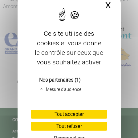
X
Masque
Amont.
Ce site utilise des
cookies et vous donne
le contrôle sur ceux que
vous souhaitez activer
Nos partenaires
(1)
AUTRES PAGES SUR LE MÊME SUJET
Mesure d'audience
Mesures Agro-Environnementales et Climatiques
Tout accepter
COPAGE
Tout refuser
Actualités