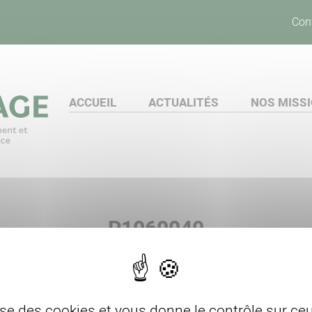
Con
ACCUEIL
ACTUALITÉS
NOS MISS
P1060040
lise des cookies et vous donne le contrôle sur c