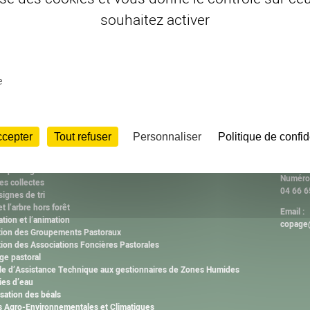
souhaitez activer
e
ISSIONS
CONT
2000
Adresse
ccepter
Tout refuser
Personnaliser
Politique de confid
ne
Associa
IE de Lozère
avenue
tiques agricoles
Numéro 
es collectes
04 66 6
ignes de tri
et l’arbre hors forêt
Email :
ation et l’animation
copage@
tion des Groupements Pastoraux
ion des Associations Foncières Pastorales
ge pastoral
ule d’Assistance Technique aux gestionnaires de Zones Humides
es d’eau
isation des béals
 Agro-Environnementales et Climatiques