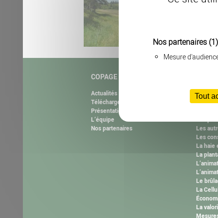
Nos partenaires
(1)
Mesure d'audienc
COPAGE
NOS M
Actualités
Natura 
Tout a
Téléchargement
Agrifau
Présentation de l’association
RéeL CP
L’équipe
Les plas
Nos partenaires
Les autr
Les cons
La haie 
La plant
L’anima
L’animat
Le brûla
La Cell
Économi
La valor
Mesures