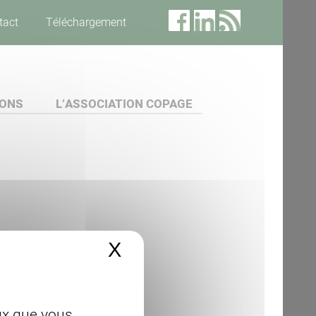
tact
Téléchargement
IONS
L’ASSOCIATION COPAGE
X
Masquer le bandeau 
eux que vous