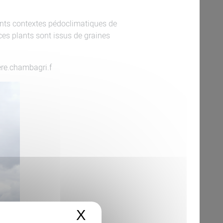
ents contextes pédoclimatiques de
ces plants sont issus de graines
ere.chambagri.f
X
Masquer le bandeau 