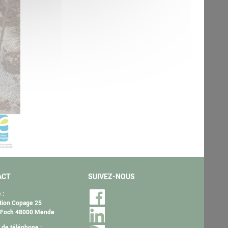
ACT
SUIVEZ-NOUS
 :
tion Copage 25
 Foch 48000 Mende
de téléphone :