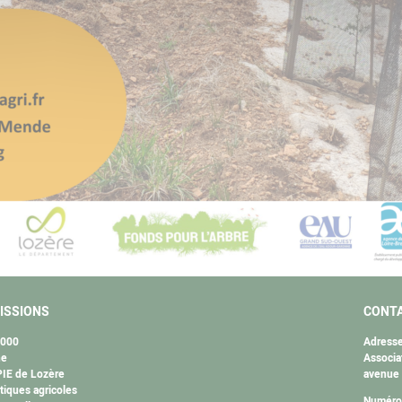
ISSIONS
CONT
2000
Adresse
ne
Associa
IE de Lozère
avenue
tiques agricoles
Numéro 