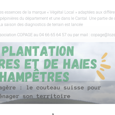
es essences de la marque « Végétal Local » adaptées aux différ
pépinières du département et une dans le Cantal. Une partie de 
La saison des diagnostics de terrain est lancée
association COPAGE au 04 66 65 64 57 ou par mail : copage@loz