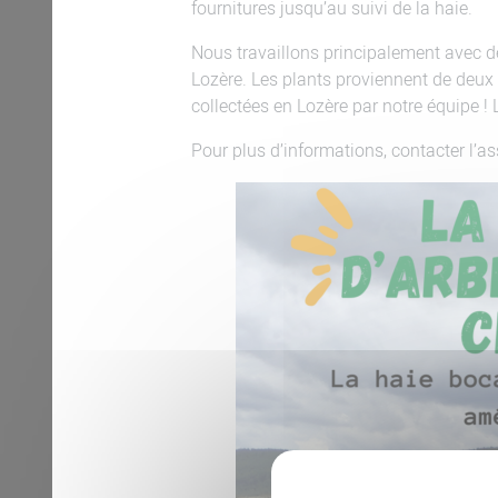
fournitures jusqu’au suivi de la haie.
Nous travaillons principalement avec d
Lozère. Les plants proviennent de deux 
collectées en Lozère par notre équipe ! 
Pour plus d’informations, contacter l’