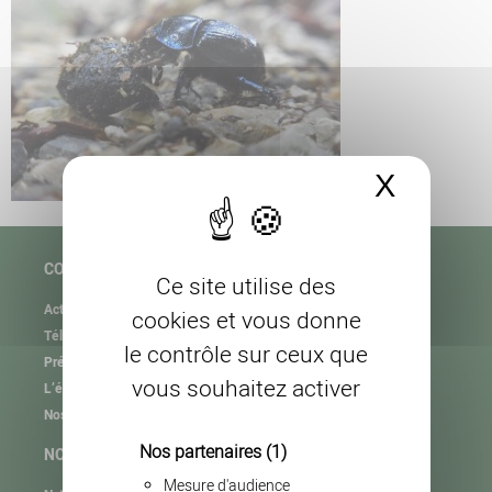
X
Masque
COPAGE
Ce site utilise des
Actualités
cookies et vous donne
Téléchargement
le contrôle sur ceux que
Présentation de l’association
vous souhaitez activer
L’équipe
Nos partenaires
Nos partenaires
(1)
NOS MISSIONS
Mesure d'audience