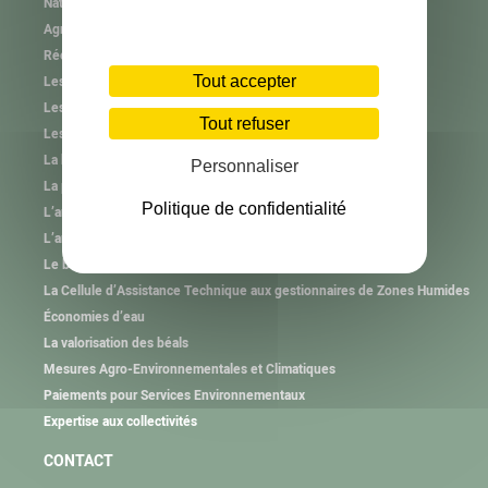
Natura 2000
Agrifaune
RéeL CPIE de Lozère
Tout accepter
Les plastiques agricoles
Les autres collectes
Tout refuser
Les consignes de tri
La haie et l’arbre hors forêt
Personnaliser
La plantation et l’animation
Politique de confidentialité
L’animation des Groupements Pastoraux
L’animation des Associations Foncières Pastorales
Le brûlage pastoral
La Cellule d’Assistance Technique aux gestionnaires de Zones Humides
Économies d’eau
La valorisation des béals
Mesures Agro-Environnementales et Climatiques
Paiements pour Services Environnementaux
Expertise aux collectivités
CONTACT