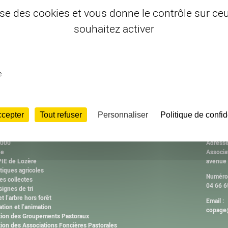
lise des cookies et vous donne le contrôle sur c
souhaitez activer
e
ccepter
Tout refuser
Personnaliser
Politique de confid
ISSIONS
CONT
2000
Adresse
ne
Associa
IE de Lozère
avenue
tiques agricoles
Numéro 
es collectes
04 66 6
ignes de tri
et l’arbre hors forêt
Email :
ation et l’animation
copage@
tion des Groupements Pastoraux
ion des Associations Foncières Pastorales