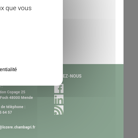
eux que vous
entialité
ACT
SUIVEZ-NOUS
 :
tion Copage 25
 Foch 48000 Mende
de téléphone :
5 64 57
lozere.chambagri.fr