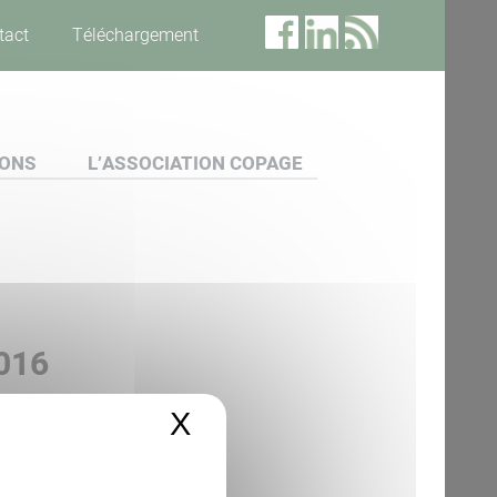
tact
Téléchargement
IONS
L’ASSOCIATION COPAGE
016
X
Masquer le bandeau 