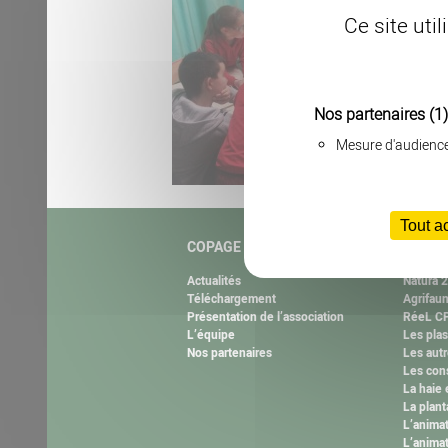
Ce site uti
Nos partenaires
(1)
Mesure d'audienc
Tout a
COPAGE
NOS M
Actualités
Natura 
Téléchargement
Agrifau
Présentation de l’association
RéeL CP
L’équipe
Les plas
Nos partenaires
Les autr
Les cons
La haie 
La plant
L’anima
L’animat