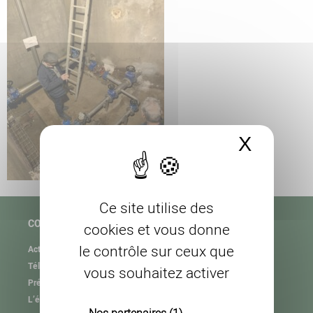
X
Masque
Ce site utilise des
COPAGE
cookies et vous donne
le contrôle sur ceux que
Actualités
Téléchargement
vous souhaitez activer
Présentation de l’association
L’équipe