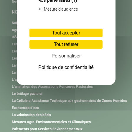
Nos partenaires
(1)
Nos partenaires
Mesure d'audience
NOS MISSIONS
Natura 2000
Agrifaune
Tout accepter
RéeL CPIE de Lozère
Les plastiques agricoles
Tout refuser
Les autres collectes
Personnaliser
Les consignes de tri
La haie et l’arbre hors forêt
Politique de confidentialité
La plantation et l’animation
L’animation des Groupements Pastoraux
L’animation des Associations Foncières Pastorales
Le brûlage pastoral
La Cellule d’Assistance Technique aux gestionnaires de Zones Humides
Économies d’eau
La valorisation des béals
Mesures Agro-Environnementales et Climatiques
Paiements pour Services Environnementaux