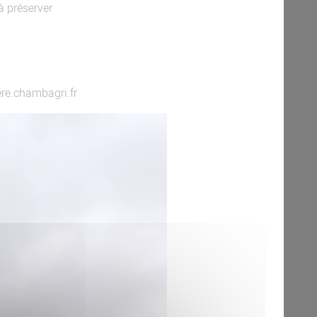
 à préserver
ere.chambagri.fr