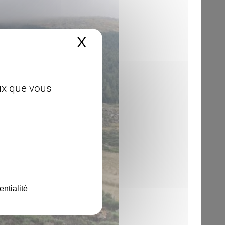
X
Masquer le bandeau 
eux que vous
entialité