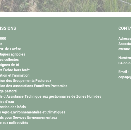
ISSIONS
CONT
2000
Adresse
ne
Associa
IE de Lozère
avenue
tiques agricoles
Numéro 
es collectes
04 66 6
ignes de tri
et l’arbre hors forêt
Email :
ation et l’animation
copage@
tion des Groupements Pastoraux
ion des Associations Foncières Pastorales
ge pastoral
ule d’Assistance Technique aux gestionnaires de Zones Humides
es d’eau
isation des béals
 Agro-Environnementales et Climatiques
ts pour Services Environnementaux
e aux collectivités