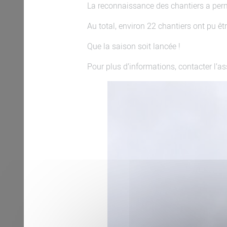
La reconnaissance des chantiers a permi
Au total, environ 22 chantiers ont pu ê
Que la saison soit lancée !
Pour plus d’informations, contacter l’