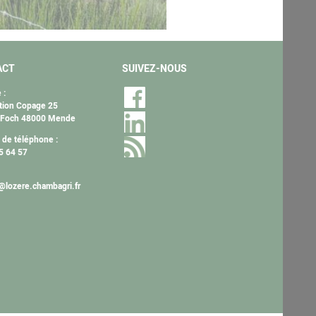
ACT
SUIVEZ-NOUS
 :
tion Copage 25
 Foch 48000 Mende
de téléphone :
5 64 57
lozere.chambagri.fr