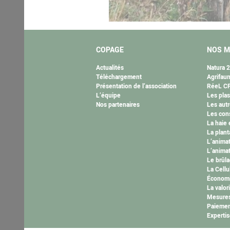
COPAGE
NOS M
Actualités
Natura 
Téléchargement
Agrifau
Présentation de l’association
RéeL CP
L’équipe
Les plas
Nos partenaires
Les autr
Les cons
La haie 
La plant
L’anima
L’animat
Le brûla
La Cell
Économi
La valor
Mesures
Paiemen
Expertis