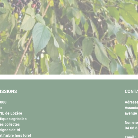
ISSIONS
CONT
2000
Adresse
ne
Associa
IE de Lozère
avenue
tiques agricoles
Numéro 
es collectes
04 66 6
ignes de tri
et l’arbre hors forêt
Email :