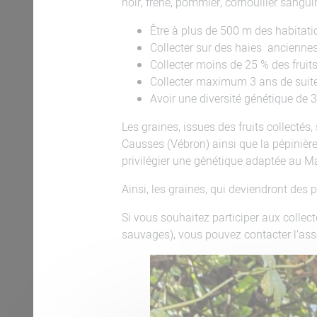
noir, frêne, pommier, cornouiller sanguin,
Être à plus de 500 m des habitatio
Collecter sur des haies anciennes
Collecter moins de 25 % des fruits
Collecter maximum 3 ans de suite
Avoir une diversité génétique de 
Les graines, issues des fruits collectés,
Causses (Vébron) ainsi que la pépinière
privilégier une génétique adaptée au Ma
Ainsi, les graines, qui deviendront des p
Si vous souhaitez participer aux colle
sauvages), vous pouvez contacter l’as