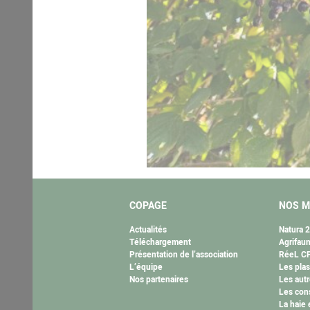
COPAGE
NOS M
Actualités
Natura 
Téléchargement
Agrifau
Présentation de l’association
RéeL CP
L’équipe
Les plas
Nos partenaires
Les autr
Les cons
La haie 