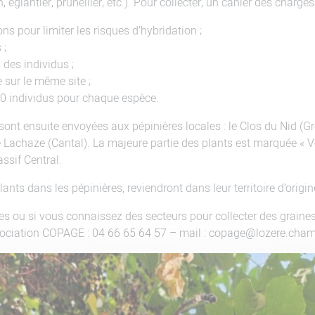
 églantier, prunellier, etc.). Pour collecter, un cahier des charges 
ns pour limiter les risques d’hybridation ;
 ;
 des individus ;
 sur le même site ;
30 individus pour chaque espèce.
 sont ensuite envoyées aux pépinières locales : le Clos du Nid (Gr
 Lachaze (Cantal). La majeure partie des plants est marquée « V
ssif Central.
lants dans les pépinières, reviendront dans leur territoire d’origi
ctes ou si vous connaissez des secteurs pour collecter des grai
sociation COPAGE : 04 66 65 64 57 – mail : copage@lozere.cham