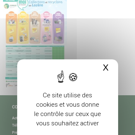
X
Masque
Ce site utilise des
cookies et vous donne
COPAGE
le contrôle sur ceux que
Actualités
vous souhaitez activer
Téléchargement
Présentation de l’association