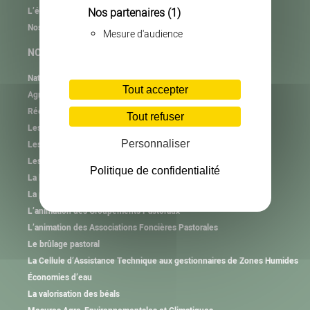
Nos partenaires
(1)
L’équipe
Nos partenaires
Mesure d'audience
NOS MISSIONS
Natura 2000
Tout accepter
Agrifaune
RéeL CPIE de Lozère
Tout refuser
Les plastiques agricoles
Personnaliser
Les autres collectes
Les consignes de tri
Politique de confidentialité
La haie et l’arbre hors forêt
La plantation et l’animation
L’animation des Groupements Pastoraux
L’animation des Associations Foncières Pastorales
Le brûlage pastoral
La Cellule d’Assistance Technique aux gestionnaires de Zones Humides
Économies d’eau
La valorisation des béals