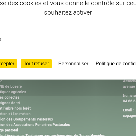
lise des cookies et vous donne le contrôle sur c
souhaitez activer
e
ccepter
Tout refuser
Personnaliser
Politique de confid
ISSIONS
CONT
2000
Adresse
ne
Associa
IE de Lozère
avenue
tiques agricoles
Numéro 
es collectes
04 66 6
ignes de tri
et l’arbre hors forêt
Email :
ation et l’animation
copage@
tion des Groupements Pastoraux
ion des Associations Foncières Pastorales
ge pastoral
ule d’Assistance Technique aux gestionnaires de Zones Humides