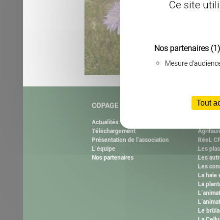
Ce site uti
Nos partenaires
(1)
Mesure d'audienc
Tout a
COPAGE
NOS M
Actualités
Natura 
Téléchargement
Agrifau
Présentation de l’association
RéeL CP
L’équipe
Les plas
Nos partenaires
Les autr
Les cons
La haie 
La plant
L’anima
L’animat
Le brûla
La Cell