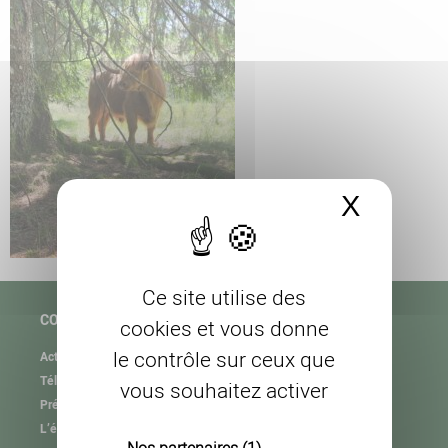
X
Masque
Ce site utilise des
COPAGE
cookies et vous donne
le contrôle sur ceux que
Actualités
Téléchargement
vous souhaitez activer
Présentation de l’association
L’équipe