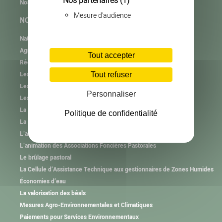
Nos partenaires
(1)
Nos partenaires
Mesure d'audience
NOS MISSIONS
Natura 2000
Agrifaune
Tout accepter
RéeL CPIE de Lozère
Les plastiques agricoles
Tout refuser
Les autres collectes
Personnaliser
Les consignes de tri
La haie et l’arbre hors forêt
Politique de confidentialité
La plantation et l’animation
L’animation des Groupements Pastoraux
L’animation des Associations Foncières Pastorales
Le brûlage pastoral
La Cellule d’Assistance Technique aux gestionnaires de Zones Humides
Économies d’eau
La valorisation des béals
Mesures Agro-Environnementales et Climatiques
Paiements pour Services Environnementaux