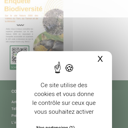
X
Masque
Ce site utilise des
COPAGE
cookies et vous donne
le contrôle sur ceux que
Actualités
Téléchargement
vous souhaitez activer
Présentation de l’association
L’équipe