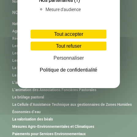
Nos partenaires
(1)
Nos partenaires
Mesure d'audience
NOS MISSIONS
Natura 2000
Agrifaune
Tout accepter
RéeL CPIE de Lozère
Les plastiques agricoles
Tout refuser
Les autres collectes
Personnaliser
Les consignes de tri
La haie et l’arbre hors forêt
Politique de confidentialité
La plantation et l’animation
L’animation des Groupements Pastoraux
L’animation des Associations Foncières Pastorales
Le brûlage pastoral
La Cellule d’Assistance Technique aux gestionnaires de Zones Humides
Économies d’eau
La valorisation des béals
Mesures Agro-Environnementales et Climatiques
Paiements pour Services Environnementaux