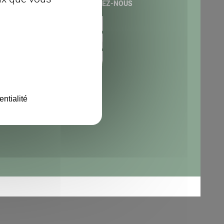
ACT
SUIVEZ-NOUS
 :
tion Copage 25
 Foch 48000 Mende
de téléphone :
5 64 57
lozere.chambagri.fr
entialité