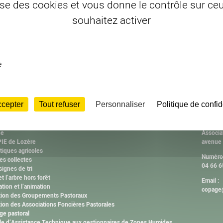
lise des cookies et vous donne le contrôle sur c
souhaitez activer
e
ccepter
Tout refuser
Personnaliser
Politique de confid
ISSIONS
CONT
2000
Adresse
ne
Associa
IE de Lozère
avenue
tiques agricoles
Numéro 
es collectes
04 66 6
ignes de tri
et l’arbre hors forêt
Email :
ation et l’animation
copage@
tion des Groupements Pastoraux
ion des Associations Foncières Pastorales
ge pastoral
ule d’Assistance Technique aux gestionnaires de Zones Humides