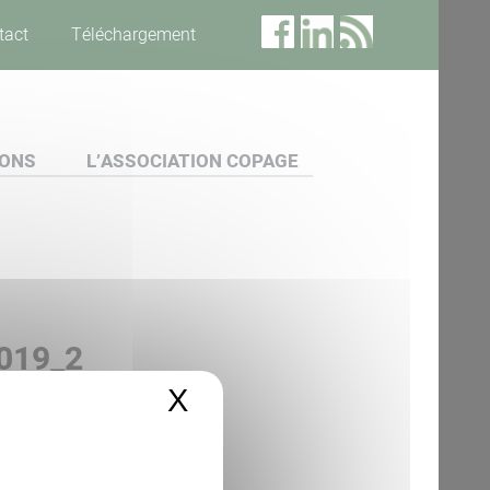
tact
Téléchargement
IONS
L’ASSOCIATION COPAGE
019_2
X
Masquer le bandeau 