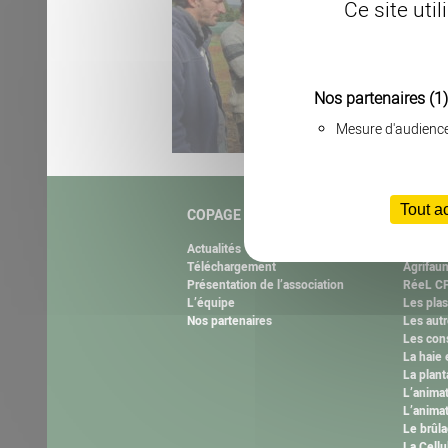
Ce site uti
Nos partenaires
(1)
Mesure d'audienc
Tout a
COPAGE
NOS M
Actualités
Natura 
Téléchargement
Agrifau
Présentation de l’association
RéeL CP
L’équipe
Les plas
Nos partenaires
Les autr
Les cons
La haie 
La plant
L’anima
L’animat
Le brûla
La Cell