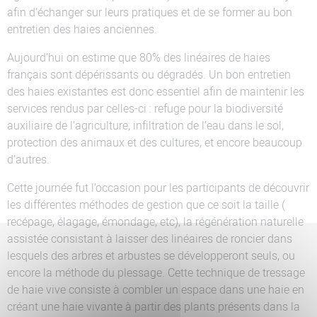
afin d’échanger sur leurs pratiques et de se former au bon
entretien des haies anciennes.
Aujourd’hui on estime que 80% des linéaires de haies
français sont dépérissants ou dégradés. Un bon entretien
des haies existantes est donc essentiel afin de maintenir les
services rendus par celles-ci : refuge pour la biodiversité
auxiliaire de l’agriculture, infiltration de l’eau dans le sol,
protection des animaux et des cultures, et encore beaucoup
d’autres.
Cette journée fut l’occasion pour les participants de découvrir
les différentes méthodes de gestion que ce soit la taille (
recépage, élagage, émondage, etc), la régénération naturelle
assistée consistant à laisser des linéaires de roncier dans
lesquels des arbres et arbustes se développeront seuls, ou
encore la méthode du plessage. Cette technique de tressage
de haie vive consiste à combler un espace dans une haie en
créant une haie vivante à partir des plants présents dans la