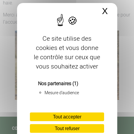
haie.
X
Masque
Merci aux participants et au Poney Club de la Crouzette pour
l’accueil !
Ce site utilise des
cookies et vous donne
le contrôle sur ceux que
vous souhaitez activer
Nos partenaires
(1)
Mesure d'audience
Tout accepter
COPAGE
Tout refuser