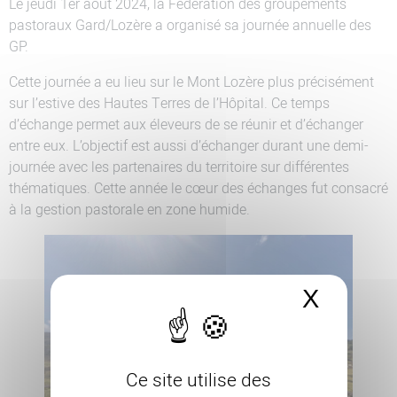
Le jeudi 1er août 2024, la Fédération des groupements
pastoraux Gard/Lozère a organisé sa journée annuelle des
GP.
Cette journée a eu lieu sur le Mont Lozère plus précisément
sur l’estive des Hautes Terres de l’Hôpital. Ce temps
d’échange permet aux éleveurs de se réunir et d’échanger
entre eux. L’objectif est aussi d’échanger durant une demi-
journée avec les partenaires du territoire sur différentes
thématiques. Cette année le cœur des échanges fut consacré
à la gestion pastorale en zone humide.
X
Masque
Ce site utilise des