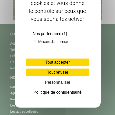
cookies et vous donne
le contrôle sur ceux que
vous souhaitez activer
Nos partenaires
(1)
COPAGE
Mesure d'audience
Actualités
Téléchargement
Présentation de l’association
L’équipe
Tout accepter
Nos partenaires
Tout refuser
NOS MISSIONS
Personnaliser
Natura 2000
Politique de confidentialité
Agrifaune
RéeL CPIE de Lozère
Les plastiques agricoles
Les autres collectes