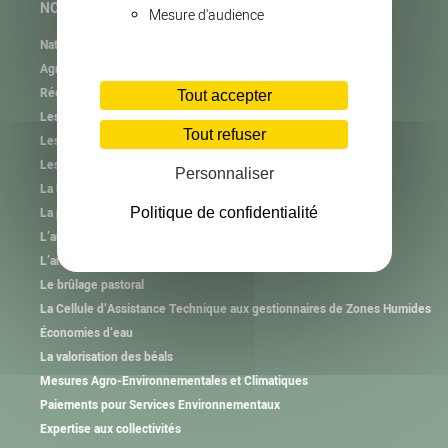
NOS MISSIONS
Mesure d'audience
Natura 2000
Agrifaune
RéeL CPIE de Lozère
Tout accepter
Les plastiques agricoles
Tout refuser
Les autres collectes
Les consignes de tri
Personnaliser
La haie et l’arbre hors forêt
Politique de confidentialité
La plantation et l’animation
L’animation des Groupements Pastoraux
L’animation des Associations Foncières Pastorales
Le brûlage pastoral
La Cellule d’Assistance Technique aux gestionnaires de Zones Humides
Économies d’eau
La valorisation des béals
Mesures Agro-Environnementales et Climatiques
Paiements pour Services Environnementaux
Expertise aux collectivités