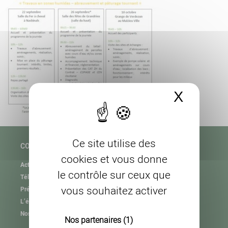
X
Masque
Ce site utilise des
COPAGE
cookies et vous donne
Actualités
le contrôle sur ceux que
Téléchargement
vous souhaitez activer
Présentation de l’association
L’équipe
Nos partenaires
Nos partenaires
(1)