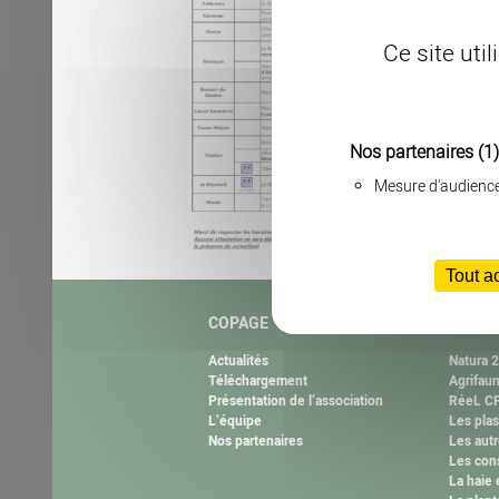
Ce site uti
Nos partenaires
(1)
Mesure d'audienc
Tout a
COPAGE
NOS M
Actualités
Natura 
Téléchargement
Agrifau
Présentation de l’association
RéeL CP
L’équipe
Les plas
Nos partenaires
Les autr
Les cons
La haie 