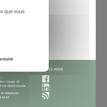
eux que vous
entialité
ACT
SUIVEZ-NOUS
 :
tion Copage 25
 Foch 48000 Mende
de téléphone :
5 64 57