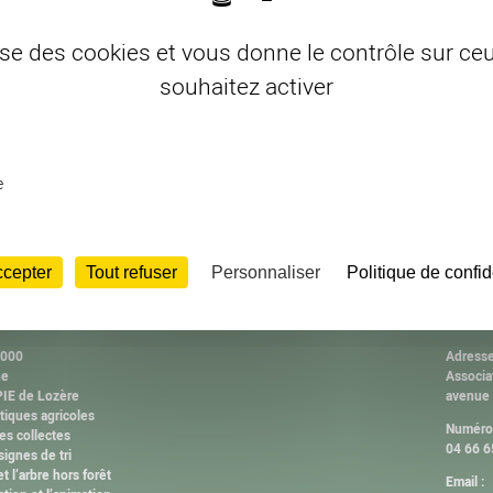
lise des cookies et vous donne le contrôle sur c
souhaitez activer
e
ccepter
Tout refuser
Personnaliser
Politique de confid
ISSIONS
CONT
2000
Adresse
ne
Associa
IE de Lozère
avenue
tiques agricoles
Numéro 
es collectes
04 66 6
ignes de tri
et l’arbre hors forêt
Email :