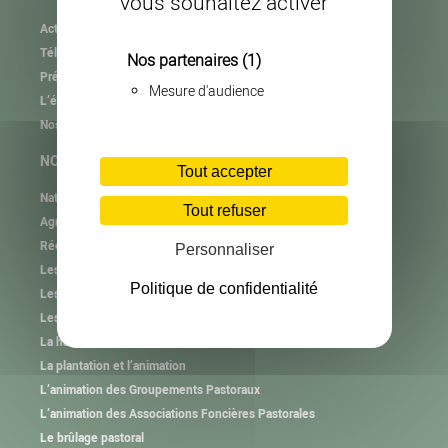
vous souhaitez activer
Actualités
Téléchargement
Nos partenaires
(1)
Présentation de l’association
Mesure d'audience
L’équipe
Nos partenaires
NOS MISSIONS
Tout accepter
Natura 2000
Tout refuser
Agrifaune
RéeL CPIE de Lozère
Personnaliser
Les plastiques agricoles
Politique de confidentialité
Les autres collectes
Les consignes de tri
La haie et l’arbre hors forêt
La plantation et l’animation
L’animation des Groupements Pastoraux
L’animation des Associations Foncières Pastorales
Le brûlage pastoral