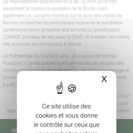
La manifestation accueillera du 6 au 10 Avril 2016 non
seulement le concours européen de la Brune, mais
également un congrès mondial sur la race, des visites de
fermes, un marché de producteurs locaux et de nombreux
partenaires venus présenter leur activité au grand public.
COPAGE animera, en lien avec le CNIEL et Interbev, les visites
des scolaires sur ce mondial à Mende.
La thématique du COPAGE sera : les bouses de vaches !
Pourquoi ? Car les bouses sont un vrai lieu de vie pour des
milliers d’espèces et représentent un lien fort entre élevage et
biodiversité ! Les élèves se plongeront donc dans ce monde
X
Masque
à part avec un jeu de questions/réponses !
[button color= »#5D774A » background= »#AED370″
size= »large » src= »/espace-collectivites/promouvoir-
Ce site utilise des
lagriculture-sur-son-territoire/ »]+ d’infos Animation[/button]
cookies et vous donne
le contrôle sur ceux que
COPAGE