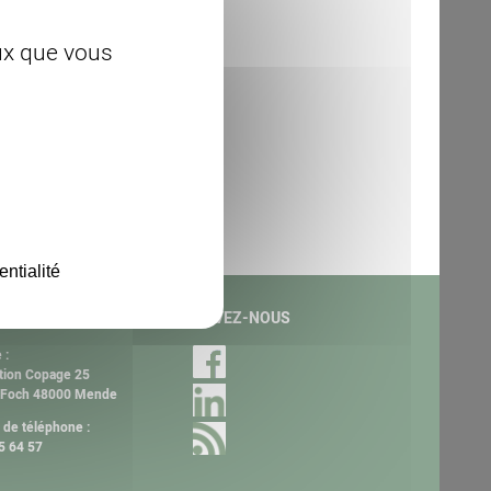
eux que vous
entialité
ACT
SUIVEZ-NOUS
 :
tion Copage 25
 Foch 48000 Mende
de téléphone :
5 64 57