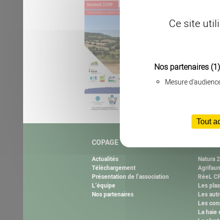
Ce site uti
Nos partenaires
(1)
Mesure d'audienc
Tout a
COPAGE
NOS M
Actualités
Natura 
Téléchargement
Agrifau
Présentation de l’association
RéeL CP
L’équipe
Les plas
Nos partenaires
Les autr
Les cons
La haie 