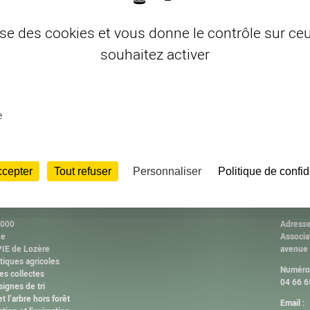
lise des cookies et vous donne le contrôle sur c
souhaitez activer
e
ccepter
Tout refuser
Personnaliser
Politique de confid
ISSIONS
CONT
2000
Adresse
ne
Associa
IE de Lozère
avenue
tiques agricoles
Numéro 
es collectes
04 66 6
ignes de tri
et l’arbre hors forêt
Email :