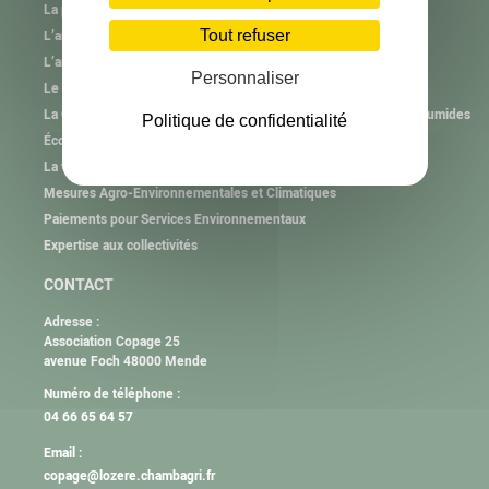
La plantation et l’animation
Tout refuser
L’animation des Groupements Pastoraux
L’animation des Associations Foncières Pastorales
Personnaliser
Le brûlage pastoral
La Cellule d’Assistance Technique aux gestionnaires de Zones Humides
Politique de confidentialité
Économies d’eau
La valorisation des béals
Mesures Agro-Environnementales et Climatiques
Paiements pour Services Environnementaux
Expertise aux collectivités
CONTACT
Adresse :
Association Copage 25
avenue Foch 48000 Mende
Numéro de téléphone :
04 66 65 64 57
Email :
copage@lozere.chambagri.fr