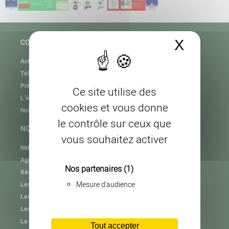
X
Masque
COPAGE
Actualités
Téléchargement
Présentation de l’association
Ce site utilise des
L’équipe
cookies et vous donne
Nos partenaires
le contrôle sur ceux que
NOS MISSIONS
vous souhaitez activer
Natura 2000
Agrifaune
Nos partenaires
(1)
RéeL CPIE de Lozère
Mesure d'audience
Les plastiques agricoles
Les autres collectes
Les consignes de tri
La haie et l’arbre hors forêt
Tout accepter