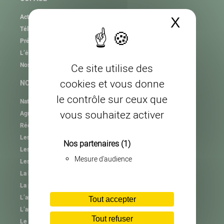
Actualités
X
Masque
Téléchargement
Présentation de l’association
L’équipe
Nos partenaires
Ce site utilise des
cookies et vous donne
NOS MISSIONS
le contrôle sur ceux que
Natura 2000
vous souhaitez activer
Agrifaune
RéeL CPIE de Lozère
Les plastiques agricoles
Nos partenaires
(1)
Les autres collectes
Mesure d'audience
Les consignes de tri
La haie et l’arbre hors forêt
La plantation et l’animation
L’animation des Groupements Pastoraux
Tout accepter
L’animation des Associations Foncières Pastorales
Tout refuser
Le brûlage pastoral