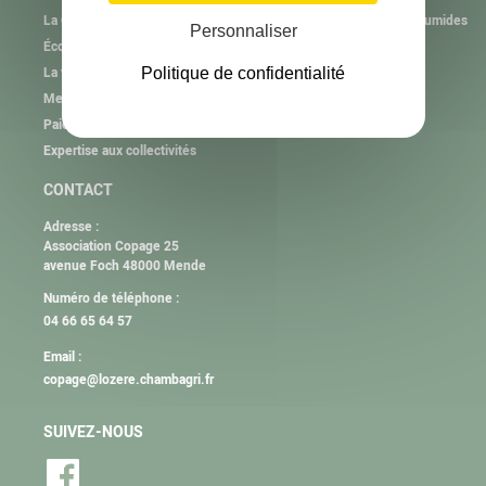
La Cellule d’Assistance Technique aux gestionnaires de Zones Humides
Personnaliser
Économies d’eau
La valorisation des béals
Politique de confidentialité
Mesures Agro-Environnementales et Climatiques
Paiements pour Services Environnementaux
Expertise aux collectivités
CONTACT
Adresse :
Association Copage 25
avenue Foch 48000 Mende
Numéro de téléphone :
04 66 65 64 57
Email :
copage@lozere.chambagri.fr
SUIVEZ-NOUS