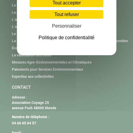
Tout accepter
La haie et l’arbre hors forêt
La plantation et l’animation
Tout refuser
L’animation des Groupements Pastoraux
Personnaliser
L’animation des Associations Foncières Pastorales
Le brûlage pastoral
Politique de confidentialité
La Cellule d’Assistance Technique aux gestionnaires de Zones Humides
Économies d’eau
La valorisation des béals
Mesures Agro-Environnementales et Climatiques
Paiements pour Services Environnementaux
Expertise aux collectivités
CONTACT
Adresse :
Association Copage 25
avenue Foch 48000 Mende
Numéro de téléphone :
04 66 65 64 57