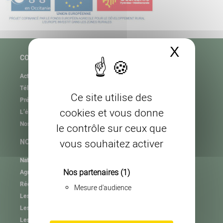
X
Masque
COPAGE
Actualités
Téléchargement
Ce site utilise des
Présentation de l’association
cookies et vous donne
L’équipe
Nos partenaires
le contrôle sur ceux que
vous souhaitez activer
NOS MISSIONS
Natura 2000
Nos partenaires
(1)
Agrifaune
RéeL CPIE de Lozère
Mesure d'audience
Les plastiques agricoles
Les autres collectes
Les consignes de tri