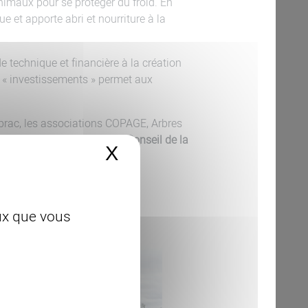
nimaux pour se protéger du froid. En
ue et apporte abri et nourriture à la
 technique et financière à la création
t « investissements » permet aux
ubrac, les associations COPAGE, Arbres
 2025, à 10 H, à la salle du Conseil de la
X
Masquer le bandeau 
t conviés et les bienvenus.
c – 07 57 68 48 68
eux que vous