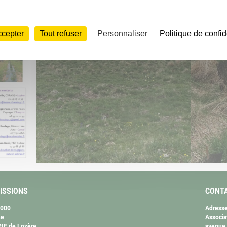
ccepter
Tout refuser
Personnaliser
Politique de confid
ISSIONS
CONT
2000
Adresse
ne
Associa
IE de Lozère
avenue