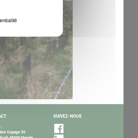
entialité
ACT
SUIVEZ-NOUS
 :
tion Copage 25
 Foch 48000 Mende