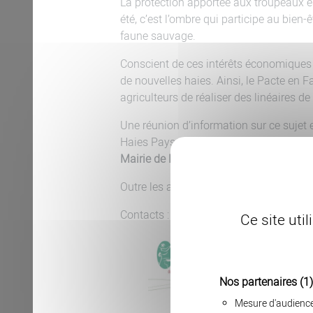
La protection apportée aux troupeaux es
été, c’est l’ombre qui participe au bien-
faune sauvage.
Conscient de ces intérêts économiques e
de nouvelles haies. Ainsi, le Pacte en 
agriculteurs de réaliser des linéaires d
Une réunion d’information sur ce sujet 
Haies Paysages d’Aveyron, Mission Hai
Mairie de Nasbinals.
Outre les agriculteurs plus particulièr
Contacts : COPAGE – 06 49 05 19 39 / 
Ce site uti
Nos partenaires
(1)
Mesure d'audienc