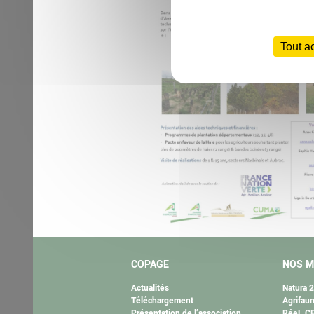
Tout a
COPAGE
NOS M
Actualités
Natura 
Téléchargement
Agrifau
Présentation de l’association
RéeL CP