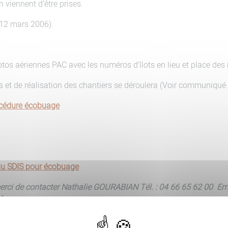
 viennent d’être prises.
 12 mars 2006).
hotos aériennes PAC avec les numéros d’îlots en lieu et place de
s et de réalisation des chantiers se déroulera (Voir communiqué
cédure écobuage
du SDIS pour écobuage
erci de contacter Nathalie GOURABIAN Tél. : 04 66 65 62 00 Ema
fr