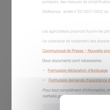
pompiers, des mesures de simplification
(Référence : arrêté n°2015071-0002 du
Les agriculteurs pourront fournir les p
Un calendrier de traitement des dossier
Communiqué de Presse – Nouvelle pro
Deux documents sont nécessaires :
–
Formulaire déclaration d’écobuage
–
Formulaire demande d’assistance 
Pour tout complément d’information, m
nathalie.gourabian@lozere.chambagri.