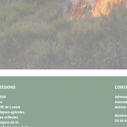
ISSIONS
CONT
2000
Adresse
ne
Associa
IE de Lozère
avenue
tiques agricoles
Numéro 
es collectes
04 66 6
ignes de tri