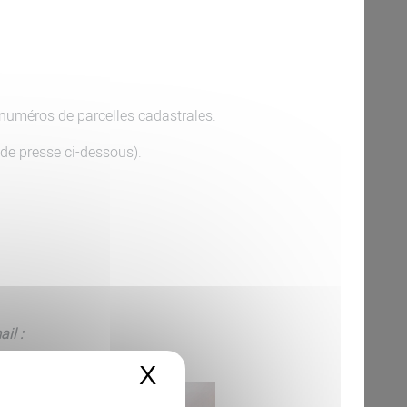
s numéros de parcelles cadastrales.
 de presse ci-dessous).
il :
X
Masquer le bandeau 