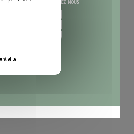
ACT
SUIVEZ-NOUS
 :
tion Copage 25
 Foch 48000 Mende
de téléphone :
5 64 57
lozere.chambagri.fr
entialité