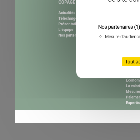
COPAGE
NOS M
Actualités
Natura 
Téléchargement
Agrifau
Présentation de l’association
RéeL CP
Nos partenaires
(1)
L’équipe
Les plas
Nos partenaires
Les autr
Mesure d'audienc
Les cons
La haie 
La plant
L’anima
Tout a
L’animat
Le brûla
La Cell
Économi
La valor
Mesures
Paiemen
Expertis