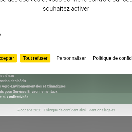
ISSIONS
CONT
souhaitez activer
2000
Adresse
ne
Associa
IE de Lozère
avenue
tiques agricoles
Numéro 
es collectes
e
04 66 6
ignes de tri
et l’arbre hors forêt
Email :
ation et l’animation
copage@
tion des Groupements Pastoraux
ccepter
Tout refuser
Personnaliser
Politique de confid
ion des Associations Foncières Pastorales
ge pastoral
ule d’Assistance Technique aux gestionnaires de Zones Humides
es d’eau
isation des béals
 Agro-Environnementales et Climatiques
ts pour Services Environnementaux
e aux collectivités
@copage 2026 -
Politique de confidentialité
-
Mentions légales