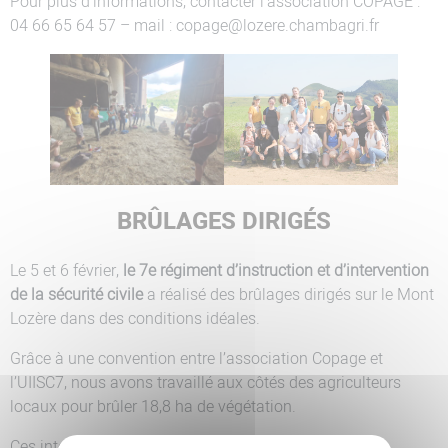
Pour plus d’informations, contacter l’association COPAGE :
04 66 65 64 57 – mail : copage@lozere.chambagri.fr
BRÛLAGES DIRIGÉS
Le 5 et 6 février,
le 7e régiment d’instruction et d’intervention
de la sécurité civile
a réalisé des brûlages dirigés sur le Mont
Lozère dans des conditions idéales.
Grâce à une convention entre l’association Copage et
l’UIISC7, nous avons travaillé aux côtés des agriculteurs
locaux pour brûler 18,8 ha de végétation.
Ces interventions ont une double utilité :