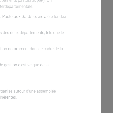
roupements pastoraux (GP). Un
nterdépartementale.
s Pastoraux Gard/Lozère a été fondée
es des deux départements, tels que le
ation notamment dans le cadre de la
de gestion d’estive que de la
’organise autour d’une assemblée
dhérentes.