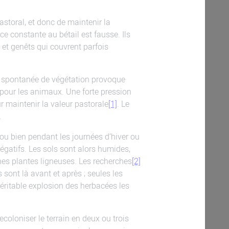
astoral, et donc de maintenir la
e constante au bétail est fausse. Ils
 et genêts qui couvrent parfois
ue spontanée de végétation provoque
 pour les animaux. Une forte pression
 maintenir la valeur pastorale
[1]
. Le
.
ou bien pendant les journées d’hiver ou
égatifs. Les sols sont alors humides,
ines plantes ligneuses. Les recherches
[2]
 sont là avant et après ; seules les
véritable explosion des herbacées les
coloniser le terrain en deux ou trois