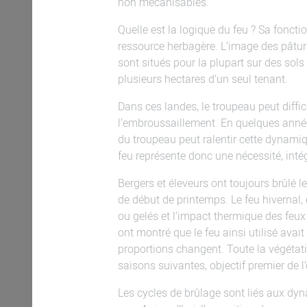
non mécanisables.
Quelle est la logique du feu ? Sa foncti
ressource herbagère. L’image des pâtura
sont situés pour la plupart sur des sol
plusieurs hectares d’un seul tenant.
Dans ces landes, le troupeau peut diffi
l’embroussaillement. En quelques années
du troupeau peut ralentir cette dynami
feu représente donc une nécessité, inté
Bergers et éleveurs ont toujours brûlé 
de début de printemps. Le feu hivernal, 
ou gelés et l’impact thermique des feux
ont montré que le feu ainsi utilisé avai
proportions changent. Toute la végétati
saisons suivantes, objectif premier de l
Les cycles de brûlage sont liés aux dyn