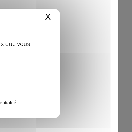
X
Masquer le bandeau 
eux que vous
entialité