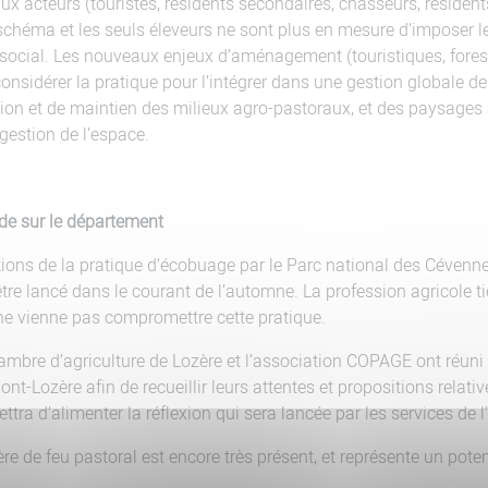
aux acteurs (touristes, résidents secondaires, chasseurs, réside
chéma et les seuls éleveurs ne sont plus en mesure d’imposer le
le social. Les nouveaux enjeux d’aménagement (touristiques, fores
idérer la pratique pour l’intégrer dans une gestion globale de l
on et de maintien des milieux agro-pastoraux, et des paysages 
 gestion de l’espace.
tude sur le département
ons de la pratique d’écobuage par le Parc national des Cévennes,
tre lancé dans le courant de l’automne. La profession agricole ti
 ne vienne pas compromettre cette pratique.
hambre d’agriculture de Lozère et l’association COPAGE ont réuni
t-Lozère afin de recueillir leurs attentes et propositions relativ
ettra d’alimenter la réflexion qui sera lancée par les services de l
ère de feu pastoral est encore très présent, et représente un poten