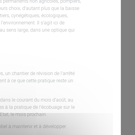
nts permanents non agricoles, pompiers,
urs choix, d’autant plus que la baisse
tiers, cynégétiques, écologiques,
’environnement. Il s’agit ici de
au sens large, dans une optique qui
 un chantier de révision de l’arrêté
ent à ce que cette pratique reste un
 dans le courant du mois d’août, au
es à la pratique de l’écobuage sur le
’Etat, le mois prochain.
tiel à maintenir et à développer.