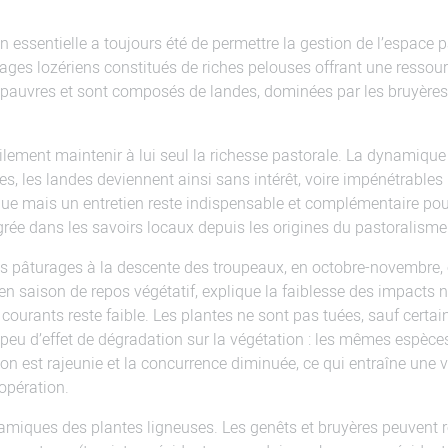
on essentielle a toujours été de permettre la gestion de l’espace p
ges lozériens constitués de riches pelouses offrant une ressourc
s pauvres et sont composés de landes, dominées par les bruyères
cilement maintenir à lui seul la richesse pastorale. La dynamiq
, les landes deviennent ainsi sans intérêt, voire impénétrables
que mais un entretien reste indispensable et complémentaire pour
grée dans les savoirs locaux depuis les origines du pastoralisme
les pâturages à la descente des troupeaux, en octobre-novembre, 
en saison de repos végétatif, explique la faiblesse des impacts n
 courants reste faible. Les plantes ne sont pas tuées, sauf certa
t peu d’effet de dégradation sur la végétation : les mêmes espèces
on est rajeunie et la concurrence diminuée, ce qui entraîne une 
’opération.
amiques des plantes ligneuses. Les genêts et bruyères peuvent re