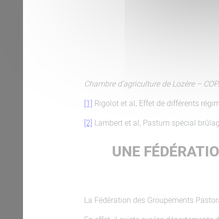
Chambre d’agriculture de Lozère – CO
[1]
Rigolot et al, Effet de différents ré
[2]
Lambert et al, Pastum spécial brûlag
UNE FÉDÉRATI
La Fédération des Groupements Pastorau