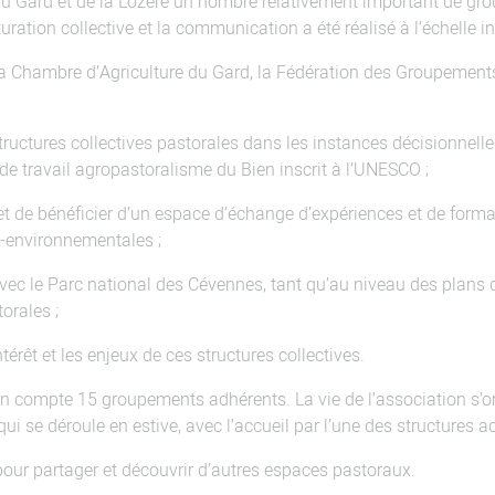
ts du Gard et de la Lozère un nombre relativement important de g
tion collective et la communication a été réalisé à l’échelle i
la Chambre d’Agriculture du Gard, la Fédération des Groupement
tructures collectives pastorales dans les instances décisionnell
e travail agropastoralisme du Bien inscrit à l’UNESCO ;
et de bénéficier d’un espace d’échange d’expériences et de form
-environnementales ;
 avec le Parc national des Cévennes, tant qu’au niveau des plans 
orales ;
térêt et les enjeux de ces structures collectives.
tion compte 15 groupements adhérents. La vie de l’association s
ui se déroule en estive, avec l’accueil par l’une des structures a
 pour partager et découvrir d’autres espaces pastoraux.