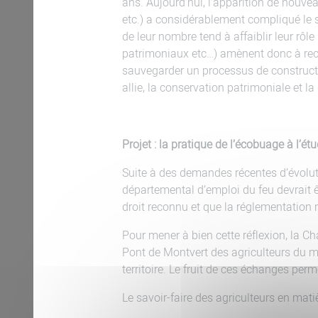
ans. Aujourd’hui, l’apparition de nouve
etc.) a considérablement compliqué le s
de leur nombre tend à affaiblir leur rô
patrimoniaux etc…) amènent donc à recons
sauvegarder un processus de constructi
allie, la conservation patrimoniale et la
Projet : la pratique de l’écobuage à l’é
Suite à des demandes récentes d’évoluti
départemental d’emploi du feu devrait ê
droit reconnu et que la réglementation
Pour mener à bien cette réflexion, la C
Pont de Montvert des agriculteurs du mon
territoire. Le fruit de ces échanges perm
Le savoir-faire des agriculteurs en mati