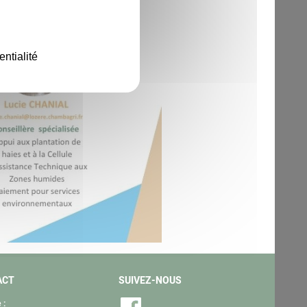
entialité
ACT
SUIVEZ-NOUS
 :