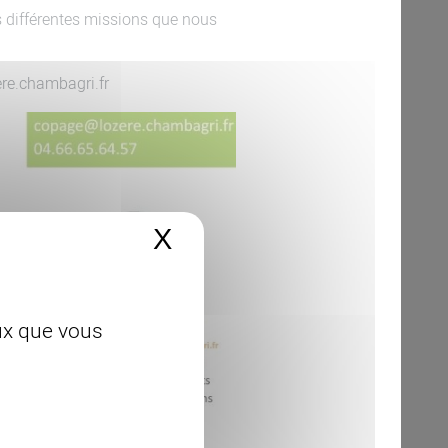
s différentes missions que nous
ere.chambagri.fr
X
Masquer le bandeau 
eux que vous