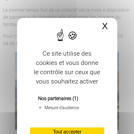
Le premier temps fort de ce collectif est la mise à disposition
de panneaux de chantiers afin d’informer les usagers du
territoire d’un brûlage pastoral.
X
Masque
Pour plus d’informations, contacter l’association COPAGE :
04 66 65 64 57 – mail : copage@lozere.chambagri.fr
Ce site utilise des
cookies et vous donne
le contrôle sur ceux que
vous souhaitez activer
Nos partenaires
(1)
Mesure d'audience
Tout accepter