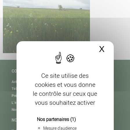
X
Masque
COPAGE
Ce site utilise des
Actualités
cookies et vous donne
Téléchargement
le contrôle sur ceux que
Présentation de l’association
vous souhaitez activer
L’équipe
Nos partenaires
Nos partenaires
(1)
NOS MISSIONS
Mesure d'audience